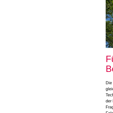
F
B
Die 
gle
Tec
der
Fra