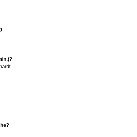
0
min.)?
hardt
ähe?