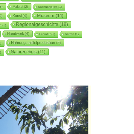
3)
Malerei
(2)
Nachhaltigkeit
(1)
Museum
(14)
4)
Kunst
(4)
Regionalgeschichte
(18)
n
(1)
Handwerk
(4)
Literatur
(1)
Safran
(1)
Nahrungsmittelproduktion
(5)
)
Naturerlebnis
(11)
)