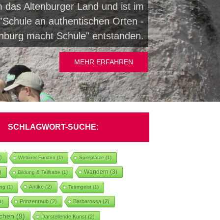
 das Altenburger Land und ist im
Schule an authentischen Orten -
enburg macht Schule" entstanden.
MEHR ERFAHREN
SCHLAGWORT-SUCHE:
)
Wettiner Fürsten
(1)
Spielplätze
(1)
Wandern
(3)
)
Bildung & Teilhabe
(1)
Antike
(2)
ung
(1)
Teamgeist
(1)
Prinzenraub
(2)
Barbarossa
(2)
1)
chen
(9)
Darstellende Kunst
(2)