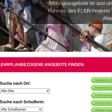
Bildungsangebote im und um
Rahmen des ELER-Projekts "
Alt
LEHRPLANBEZOGENE ANGEBOTE FINDEN:
Spielkarten
(2
Suche nach Ort:
Flugwesen
(2
Industrialisier
Suche nach Schulform:
Drucktechnik
(
Selber ma