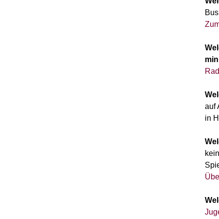
Wel
Bus
Zum
Wel
min
Rad
Wel
auf
in H
Wel
kei
Spi
Ü
be
Wel
Jug