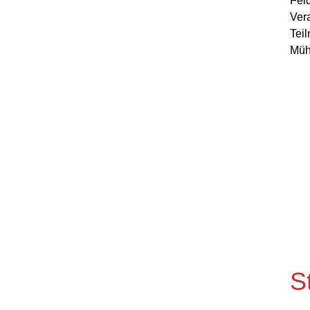
Feld
Vera
Teil
Müh
S