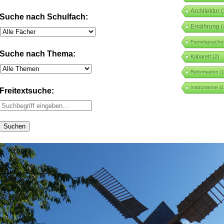
Architektur
(
Suche nach Schulfach:
Ernährung
(
Fremdsprache
Suche nach Thema:
Kabarett
(2)
Reformation
(1
Instrumente
(1
Freitextsuche: