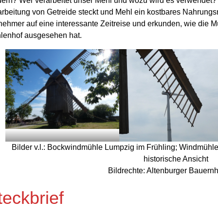
ern? Wer verarbeitet unser Mehl und wozu wird es verwendet? De
rbeitung von Getreide steckt und Mehl ein kostbares Nahrungsmi
nehmer auf eine interessante Zeitreise und erkunden, wie die M
lenhof ausgesehen hat.
Bilder v.l.: Bockwindmühle Lumpzig im Frühling; Windmühl
historische Ansicht
Bildrechte: Altenburger Bauernh
teckbrief