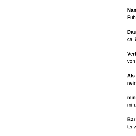
Nam
Füh
Dau
ca.
Ver
von
Als
nei
min
min
Barr
tei