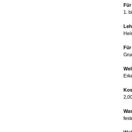
Für
1. b
Leh
Hei
Für
Gru
Wel
Erk
Kos
2,0
Was
fes