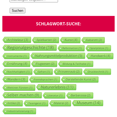
SCHLAGWORT-SUCHE:
Architektur
(3)
Kunst
(4)
Spielkarten
(2)
Kabarett
(2)
Regionalgeschichte
(18)
Reformation
(1)
Spielplätze
(1)
Nahrungsmittelproduktion
(5)
Handwerk
(4)
Instrumente
(1)
Ernährung
(4)
Flugwesen
(2)
Bildung & Teilhabe
(1)
Prinzenraub
(2)
Nachhaltigkeit
(1)
Safran
(1)
Drucktechnik
(1)
Wandern
(3)
Darstellende Kunst
(2)
Fremdsprachen
(1)
Naturerlebnis
(11)
Wettiner Fürsten
(1)
Selber machen
(9)
Barbarossa
(2)
Literatur
(1)
Museum
(14)
Antike
(2)
Malerei
(2)
Teamgeist
(1)
Industrialisierung
(1)