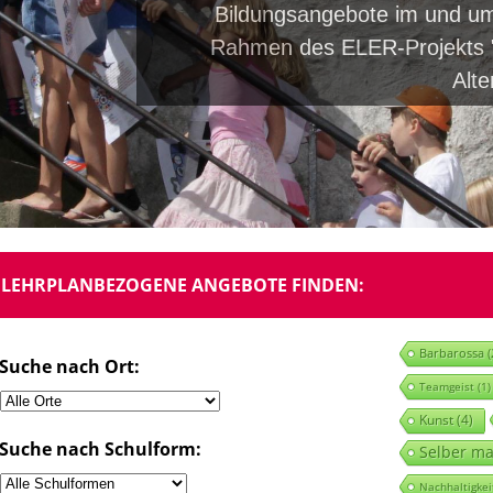
Bildungsangebote im und um
Rahmen des ELER-Projekts "
Alt
LEHRPLANBEZOGENE ANGEBOTE FINDEN:
Barbarossa
(
Suche nach Ort:
Teamgeist
(1)
Kunst
(4)
Suche nach Schulform:
Selber m
Nachhaltigkei