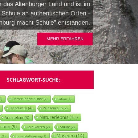
 das Altenburger Land und ist im
Schule an authentischen Orten -
enburg macht Schule" entstanden.
MEHR ERFAHREN
SCHLAGWORT-SUCHE:
2)
Darstellende Kunst
(2)
Safran
(1)
Handwerk
(4)
Prinzenraub
(2)
Naturerlebnis
(11)
Architektur
(3)
achen
(9)
Spielkarten
(2)
Antike
(2)
Museum
(14)
t
(1)
Industrialisierung
(1)