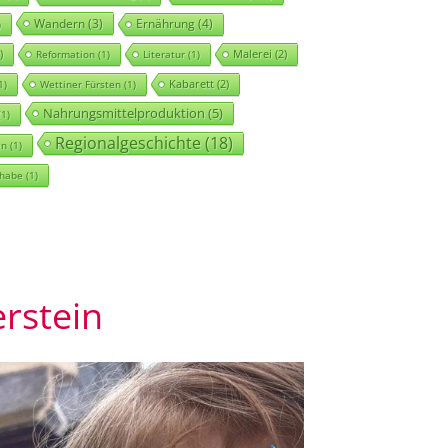
Wandern
(3)
Ernährung
(4)
)
)
Malerei
(2)
Reformation
(1)
Literatur
(1)
Kabarett
(2)
1)
Wettiner Fürsten
(1)
Nahrungsmittelproduktion
(5)
1)
Regionalgeschichte
(18)
en
(1)
lhabe
(1)
erstein