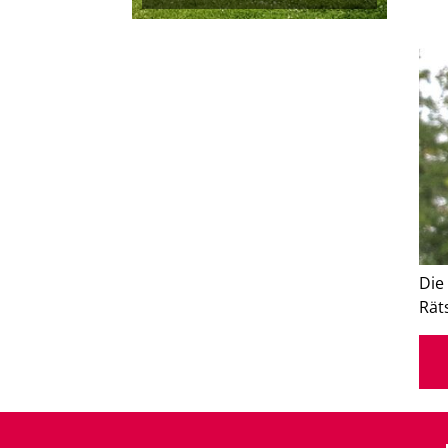
Die
Rät