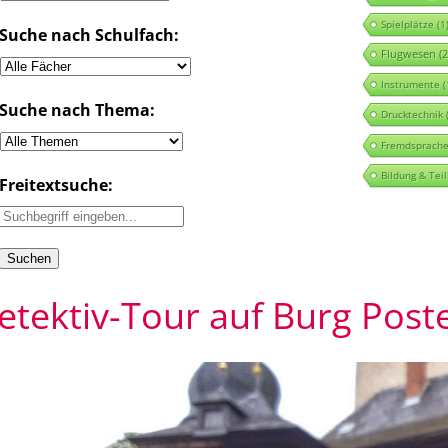
Spielplätze
(1
Suche nach Schulfach:
Flugwesen
(2
Instrumente
(
Suche nach Thema:
Drucktechnik
(
Fremdsprach
Bildung & Tei
Freitextsuche:
etektiv-Tour auf Burg Post