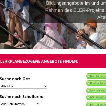
Bildungsangebote im und um
Rahmen des ELER-Projekts "
Alt
LEHRPLANBEZOGENE ANGEBOTE FINDEN:
Nachhaltigkei
Suche nach Ort:
Drucktechnik
(
Spielplätze
(1
Suche nach Schulform:
Museum
(
Darstellende