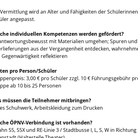
 Vermittlung wird an Alter und Fähigkeiten der Schülerinne
üler angepasst.
che individuellen Kompetenzen werden gefördert?
antwortungsbewusst mit Materialien umgehen; Spuren und
rlieferungen aus der Vergangenheit entdecken, wahrnehm
 Gegenwärtigkeit reflektieren
ten pro Person/Schüler
ppenpreis: 3,00 € pro Schüler zzgl. 10 € Führungsgebühr pr
ppe ab 10 bis 25 Personen
 müssen die Teilnehmer mitbringen?
tes Schuhwerk, Arbeitskleidung zum Drucken
che ÖPNV-Verbindung ist vorhanden?
ahn S5, S5X und RE-Linie 3 / Stadtbusse I, L, S, W in Richtung
enstadt (Haltestelle Theater)