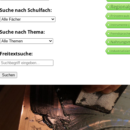
Regional
Suche nach Schulfach:
Prinzenraub
Instrumente
(
Suche nach Thema:
Fremdsprach
Nahrungsmi
Industrialisie
Freitextsuche: