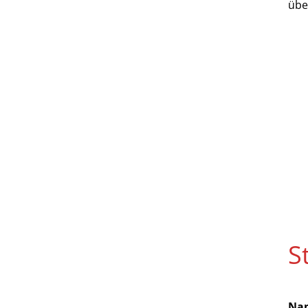
übe
S
Nam