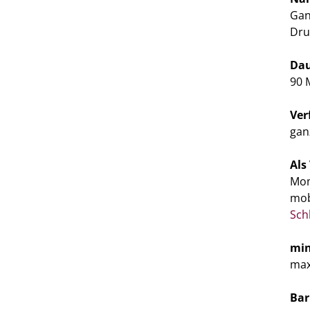
Gan
Dru
Da
90 
Ver
gan
Als
Mom
mob
Sch
min
max
Bar