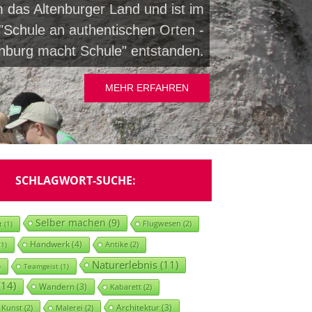
 das Altenburger Land und ist im
Schule an authentischen Orten -
enburg macht Schule" entstanden.
MEHR ERFAHREN
SCHLAGWORT-SUCHE:
Selber machen
(9)
Flugwesen
(2)
t
(1)
Handwerk
(4)
Antike
(2)
1)
Naturerlebnis
(11)
)
Teamgeist
(1)
14)
Wandern
(3)
Kabarett
(2)
Architektur
(3)
 Kunst
(2)
Malerei
(2)