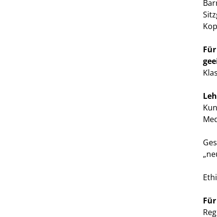
Bar
Sit
Kop
Für
gee
Kla
Leh
Kun
Med
Ges
„neu
Eth
Für
Reg