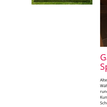
G
S
Alt
Wäh
run
Kun
Sch