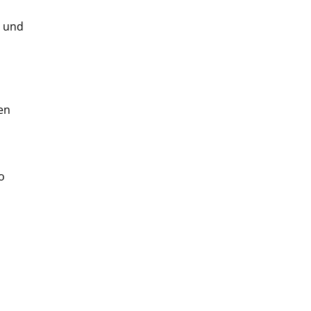
n und
en
o