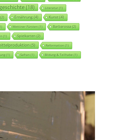
geschichte
(18)
Literatur
(1)
Ernährung
(4)
Kunst
(4)
(2)
Barbarossa
(2)
1)
Wettiner Fürsten
(1)
Spielkarten
(2)
en
(1)
ttelproduktion
(5)
Reformation
(1)
rung
(1)
Safran
(1)
Bildung & Teilhabe
(1)