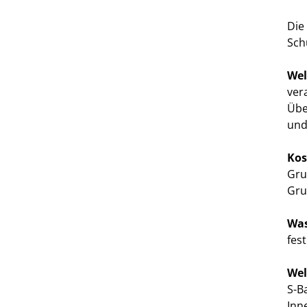
Die
Sch
Wel
ver
Übe
und
Kos
Gru
Gru
Was
fes
Wel
S-B
Inn