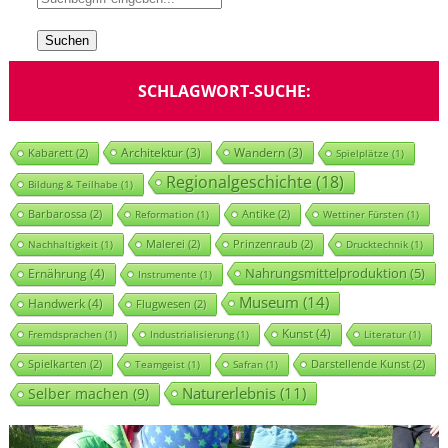
SCHLAGWORT-SUCHE:
Architektur
(3)
Wandern
(3)
Kabarett
(2)
Spielplätze
(1)
Regionalgeschichte
(18)
Bildung & Teilhabe
(1)
Barbarossa
(2)
Antike
(2)
Reformation
(1)
Wettiner Fürsten
(1)
Malerei
(2)
Prinzenraub
(2)
Nachhaltigkeit
(1)
Drucktechnik
(1)
Nahrungsmittelproduktion
(5)
Ernährung
(4)
Instrumente
(1)
Museum
(14)
Handwerk
(4)
Flugwesen
(2)
Kunst
(4)
Fremdsprachen
(1)
Industrialisierung
(1)
Literatur
(1)
Spielkarten
(2)
Darstellende Kunst
(2)
Teamgeist
(1)
Safran
(1)
Naturerlebnis
(11)
Selber machen
(9)